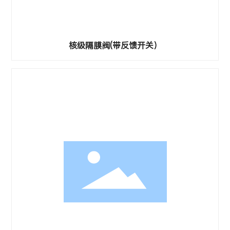
核级隔膜阀(带反馈开关）